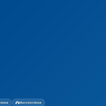
estase
Mucoviscidose