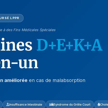
URSÉ LPPR
e à des Fins Médicales Spéciales
ines
D+E+K+A
en-un
n améliorée
en cas de malabsorption
Insuffisance Intestinale
Syndrome du Grêle Court
Chol