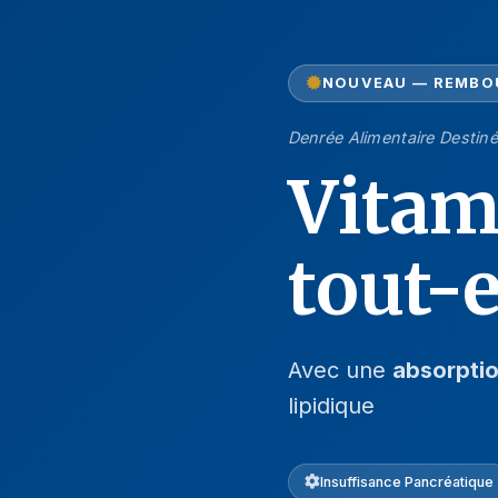
NOUVEAU — REMBO
Denrée Alimentaire Destiné
Vitam
tout-
Avec une
absorptio
lipidique
Insuffisance Pancréatique